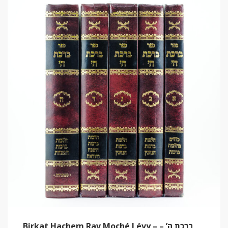
Birkat Hachem Rav Moché Lévy – ברכת ה’ –