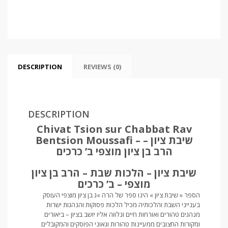
שיבת
ציון
רב
בן
ציון
מוצפי
quantity
DESCRIPTION
REVIEWS (0)
DESCRIPTION
Chivat Tsion sur Chabbat Rav
Bentsion Moussafi – שיבת ציון –
הרב בן ציון מוצפי ב’ כרכים
שיבת ציון – הלכות שבת – הרב בן ציון
מוצפי – ב’ כרכים
הספר « שיבת ציון » הינו ספר של הרה »ג בן ציון מוצפי העוסק
בענייני השבת והלכותיה מכיל הלכות פסוקות והנהגות ישרות
מנהגים טהורים ואורחות חיים ונלווה אליו יושב בציון – ביאורים
ומקורות החצובים ממעיינות טהורות וגאוני הפוסקים והמקובלים