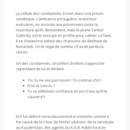
La cellule des condamnés à mort dans une prison
soviétique. L’ambiance est lugubre. Avant leur
exécution, on accorde aux prisonniers toute la
nourriture qu’ils demandent, mais le jeune Yankel
Galinsky est le seul qui en profite pour calmer sa faim.
Il se chantonne même des chansons de
Bita’hone
de
Novardok. On le regarde comme s’il avait perdu la
raison.
Un des condamnés, un prêtre chrétien s’approche
cependant de lui et déclare :
Toi, tu ne vas pas mourir ! Tu sortiras d’ici !
D’où le sais-tu ?
Tu as tellement confiance en ton D.ieu qu’Il te
sauvera !!
Et il fut délivré miraculeusement in extremis comme il
fut sauvé de la
Choa,
de l’enfer sibérien, de la servitude
au Kazakhstan, des agents du K.G.B. Rabbi Ya’acov