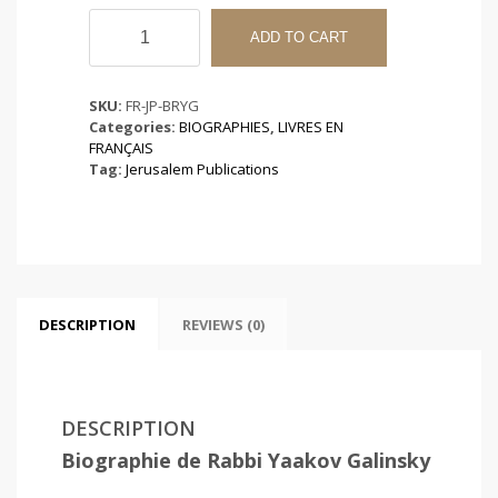
Biographie
de
ADD TO CART
Rabbi
Yaakov
Galinsky
SKU:
FR-JP-BRYG
quantity
Categories:
BIOGRAPHIES
,
LIVRES EN
FRANÇAIS
Tag:
Jerusalem Publications
DESCRIPTION
REVIEWS (0)
DESCRIPTION
Biographie de Rabbi Yaakov Galinsky