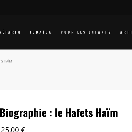
SÉFARIM
JUDAÏCA
POUR LES ENFANTS
ART
TS HAÏM
Biographie : le Hafets Haïm
25,00
€