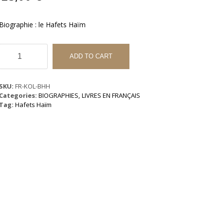
Biographie : le Hafets Haïm
Biographie
:
ADD TO CART
le
Hafets
Haïm
SKU:
FR-KOL-BHH
quantity
Categories:
BIOGRAPHIES
,
LIVRES EN FRANÇAIS
Tag:
Hafets Haïm