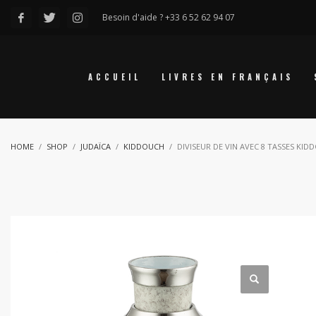
Besoin d'aide ? +33 6 52 62 94 07
ACCUEIL
LIVRES EN FRANÇAIS
HOME
SHOP
JUDAÏCA
KIDDOUCH
DIVISEUR DE VIN AVEC 8 TASSES KI