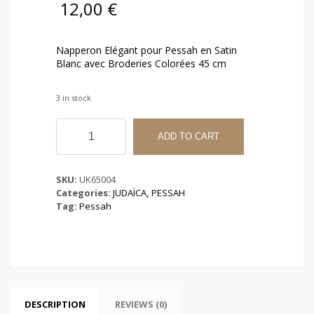
12,00
€
Napperon Elégant pour Pessah en Satin
Blanc avec Broderies Colorées 45 cm
3 in stock
Napperon
Elégant
ADD TO CART
pour
Pessah
en
SKU:
UK65004
Satin
Categories:
JUDAÏCA
,
PESSAH
Blanc
Tag:
Pessah
avec
Broderies
45
cm
quantity
DESCRIPTION
REVIEWS (0)