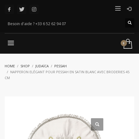
Besoin d'aide ? +33 6 52 62 94 07
HOME
SHOP
JUDAÏCA
PESSAH
NAPPERON ELÉGANT POUR PESSAH EN SATIN BLANC AVEC BRODERIES 45
CM