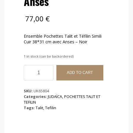
Anses
77,00
€
Ensemble Pochettes Talit et Téfilin Simili
Cuir 38*31 cm avec Anses – Noir
1 in stock (can be backordered)
Ensemble
Pochettes
ADD TO CART
Talit
et
Téfilin
SKU:
UK65804
Simili
Categories:
JUDAÏCA
,
POCHETTES TALIT ET
Cuir
TEFILIN
38*31
Tags:
Talit
,
Tefilin
cm
avec
Anses
quantity