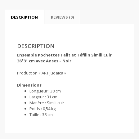
DESCRIPTION
REVIEWS (0)
DESCRIPTION
Ensemble Pochettes Talit et Téfilin Simili Cuir
38*31 cm avec Anses – Noir
Production « ART Judaica »
Dimensions
Longueur :
38 cm
Largeur :
31 cm
Matière :
Simili cuir
Poids :
0,54 kg
Taille :
38 cm