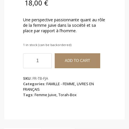
18,00
€
Une perspective passionnante quant au rôle
de la femme juive dans la société et sa
place par rapport à l’homme.
1 in stock (can be backordered)
Femme
Juive
ADD TO CART
Aujourd'hui
quantity
SKU:
FR-TB-FJA
Categories:
FAMILLE - FEMME
,
LIVRES EN
FRANÇAIS
Tags:
Femme Juive
,
Torah-Box