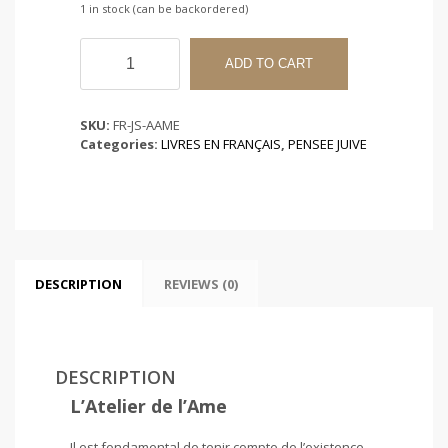
1 in stock (can be backordered)
L'Atelier
de
ADD TO CART
l'Ame
quantity
SKU:
FR-JS-AAME
Categories:
LIVRES EN FRANÇAIS
,
PENSEE JUIVE
DESCRIPTION
REVIEWS (0)
DESCRIPTION
L’Atelier de l’Ame
Il est fondamental de tenir compte de l’existence