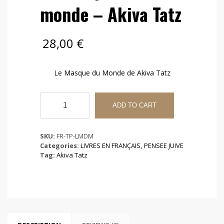
monde – Akiva Tatz
28,00
€
Le Masque du Monde de Akiva Tatz
Le
masque
ADD TO CART
du
monde
-
SKU:
FR-TP-LMDM
Akiva
Categories:
LIVRES EN FRANÇAIS
,
PENSEE JUIVE
Tatz
Tag:
Akiva Tatz
quantity