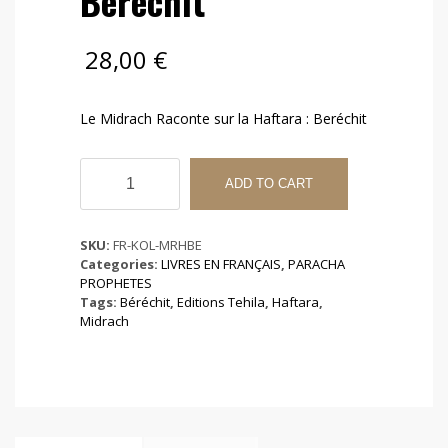
Beréchit
28,00
€
Le Midrach Raconte sur la Haftara : Beréchit
Le
Midrach
ADD TO CART
Raconte
sur
la
SKU:
FR-KOL-MRHBE
Haftara
Categories:
LIVRES EN FRANÇAIS
,
PARACHA
:
PROPHETES
Beréchit
Tags:
Béréchit
,
Editions Tehila
,
Haftara
,
quantity
Midrach