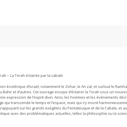
rah – La Torah éclairée par la cabale
on ésotérique d’Israël, notamment le Zohar, le Ari zal, et surtout le Ramha
 Bahir et d’autres. Cet ouvrage essaye d’éclairer la Torah sous un nouvea
mme expression de l’esprit divin. Ainsi, les hommes et les évènements décr
ge qui transcende le temps et l’espace, mais qui s’y inscrit harmonieusem
 s’appuyant sur les grands exégètes du Pentateuque et de la Cabale, et au
lique avec des problématiques actuelles, telles la philosophie ou la scien