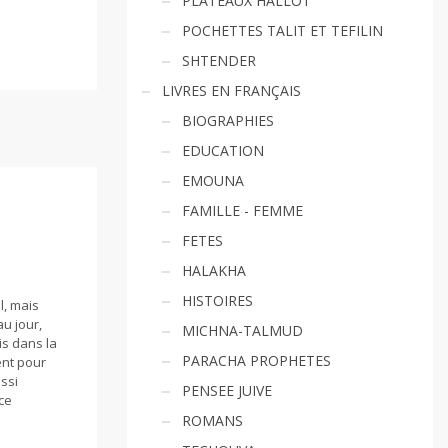
PLATEAUX HALLOT
POCHETTES TALIT ET TEFILIN
SHTENDER
LIVRES EN FRANÇAIS
BIOGRAPHIES
EDUCATION
EMOUNA
FAMILLE - FEMME
FETES
HALAKHA
HISTOIRES
l, mais
u jour,
MICHNA-TALMUD
is dans la
PARACHA PROPHETES
ent pour
ssi
PENSEE JUIVE
ce
ROMANS