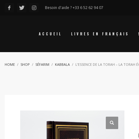
Besoin d'aide ? +33 6 52 62 94 07
ACCUEIL
LIVRES EN FRANÇAIS
HOME
SHOP
SÉFARIM
KABBALA
L’ESSENCE DE LA TORAH – LA TORAH É