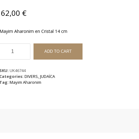
62,00
€
Mayim Aharonim en Cristal 14 cm
Mayim
Aharonim
ADD TO CART
en
Cristal
14
SKU:
UK46744
cm
Categories:
DIVERS
,
JUDAÏCA
quantity
Tag:
Mayim Aharonim