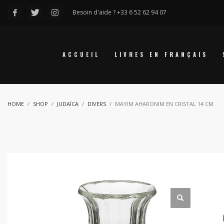
Besoin d'aide ? +33 6 52 62 94 07
ACCUEIL
LIVRES EN FRANÇAIS
HOME
SHOP
JUDAÏCA
DIVERS
MAYIM AHARONIM EN CRISTAL 14 CM