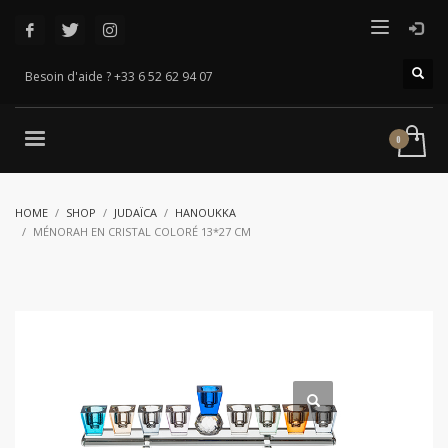
Besoin d'aide ? +33 6 52 62 94 07
HOME
SHOP
JUDAÏCA
HANOUKKA
MÉNORAH EN CRISTAL COLORÉ 13*27 CM