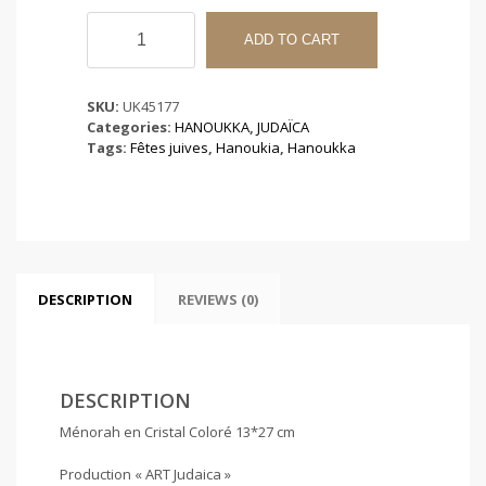
Ménorah
en
ADD TO CART
Cristal
Coloré
13*27
SKU:
UK45177
cm
Categories:
HANOUKKA
,
JUDAÏCA
quantity
Tags:
Fêtes juives
,
Hanoukia
,
Hanoukka
DESCRIPTION
REVIEWS (0)
DESCRIPTION
Ménorah en Cristal Coloré 13*27 cm
Production « ART Judaica »