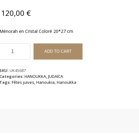
120,00
€
Ménorah en Cristal Coloré 20*27 cm
Ménorah
en
ADD TO CART
Cristal
Coloré
20*27
SKU:
UK45687
cm
Categories:
HANOUKKA
,
JUDAÏCA
quantity
Tags:
Fêtes juives
,
Hanoukia
,
Hanoukka