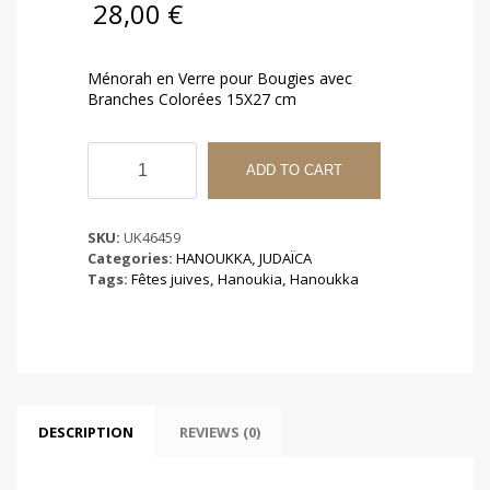
28,00
€
Ménorah en Verre pour Bougies avec
Branches Colorées 15X27 cm
Ménorah
en
ADD TO CART
Verre
pour
Bougies
SKU:
UK46459
avec
Categories:
HANOUKKA
,
JUDAÏCA
Branches
Tags:
Fêtes juives
,
Hanoukia
,
Hanoukka
Colorées
15X27
cm
quantity
DESCRIPTION
REVIEWS (0)