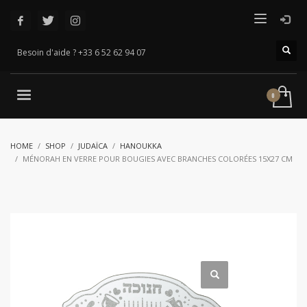
Besoin d'aide ? +33 6 52 62 94 07
HOME
SHOP
JUDAÏCA
HANOUKKA
MÉNORAH EN VERRE POUR BOUGIES AVEC BRANCHES COLORÉES 15X27 CM