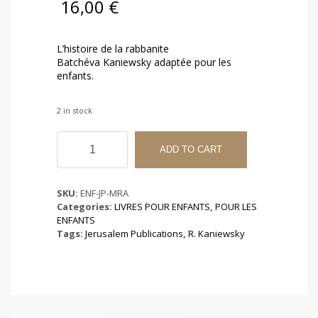
16,00
€
L’histoire de la rabbanite
Batchéva Kaniewsky adaptée pour les
enfants.
2 in stock
Une
Maison
ADD TO CART
Remplie
d'Amour
quantity
SKU:
ENF-JP-MRA
Categories:
LIVRES POUR ENFANTS
,
POUR LES
ENFANTS
Tags:
Jerusalem Publications
,
R. Kaniewsky