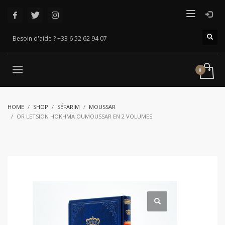
Besoin d'aide ? +33 6 52 62 94 07
HOME
SHOP
SÉFARIM
MOUSSAR
OR LETSION HOKHMA OUMOUSSAR EN 2 VOLUMES