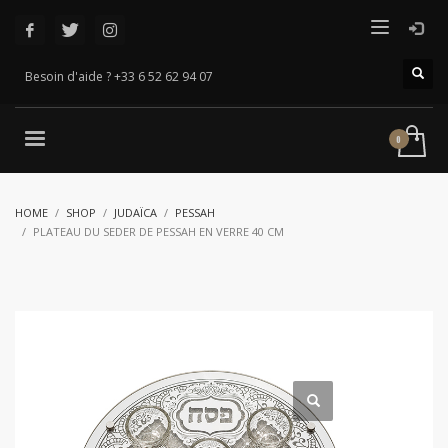
Besoin d'aide ? +33 6 52 62 94 07
HOME
SHOP
JUDAÏCA
PESSAH
PLATEAU DU SEDER DE PESSAH EN VERRE 40 CM