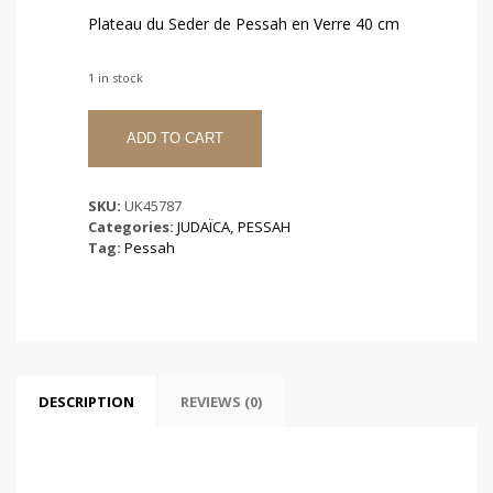
Plateau du Seder de Pessah en Verre 40 cm
1 in stock
Plateau
du
ADD TO CART
Seder
de
Pessah
SKU:
UK45787
en
Categories:
JUDAÏCA
,
PESSAH
Verre
Tag:
Pessah
40
cm
quantity
DESCRIPTION
REVIEWS (0)