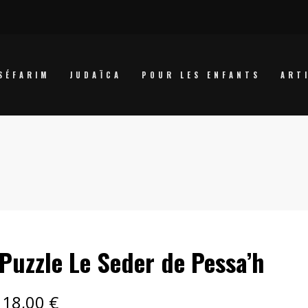
SÉFARIM
JUDAÏCA
POUR LES ENFANTS
ART
Puzzle Le Seder de Pessa’h
18,00
€