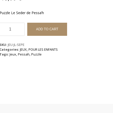
Puzzle Le Seder de Pessa’h
Puzzle
Le
ADD TO CART
Seder
de
Pessa'h
SKU:
JEU-JL-SEPE
quantity
Categories:
JEUX
,
POUR LES ENFANTS
Tags:
Jeux
,
Pessah
,
Puzzle