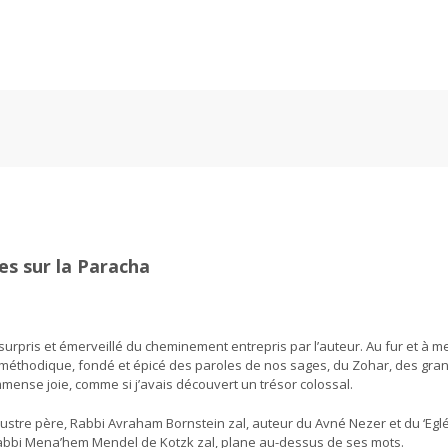
s sur la Paracha
 surpris et émerveillé du cheminement entrepris par l’auteur. Au fur et à 
n méthodique, fondé et épicé des paroles de nos sages, du Zohar, des gra
mmense joie, comme si j’avais découvert un trésor colossal.
lustre père, Rabbi Avraham Bornstein zal, auteur du Avné Nezer et du ‘Eglé
abbi Mena’hem Mendel de Kotzk zal, plane au-dessus de ses mots.