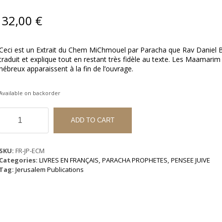
32,00
€
Ceci est un Extrait du Chem MiChmouel par Paracha que Rav Daniel 
traduit et explique tout en restant très fidèle au texte. Les Maamarim
hébreux apparaissent à la fin de l’ouvrage.
Available on backorder
Extraits
du
ADD TO CART
Chem
Michmouel
-
SKU:
FR-JP-ECM
Commentaires
Categories:
LIVRES EN FRANÇAIS
,
PARACHA PROPHETES
,
PENSEE JUIVE
sur
Tag:
Jerusalem Publications
la
Paracha
quantity