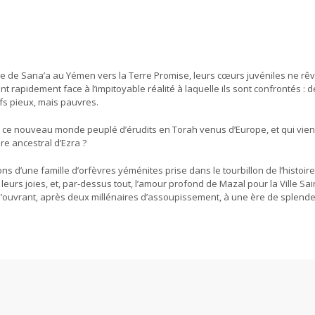
ge de Sana’a au Yémen vers la Terre Promise, leurs cœurs juvéniles ne rê
t rapidement face à l’impitoyable réalité à laquelle ils sont confrontés : 
fs pieux, mais pauvres.
ns ce nouveau monde peuplé d’érudits en Torah venus d’Europe, et qui vie
ire ancestral d’Ezra ?
 d’une famille d’orfèvres yéménites prise dans le tourbillon de l’histoire
 leurs joies, et, par-dessus tout, l’amour profond de Mazal pour la Ville Sai
s’ouvrant, après deux millénaires d’assoupissement, à une ère de splende