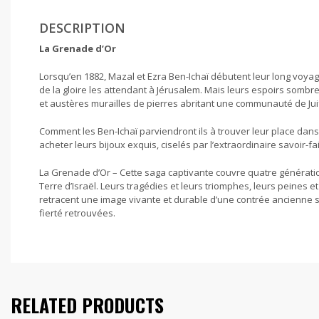
DESCRIPTION
La Grenade d’Or
Lorsqu’en 1882, Mazal et Ezra Ben-Ichaï débutent leur long voya
de la gloire les attendant à Jérusalem. Mais leurs espoirs sombren
et austères murailles de pierres abritant une communauté de Jui
Comment les Ben-Ichaï parviendront ils à trouver leur place da
acheter leurs bijoux exquis, ciselés par l’extraordinaire savoir-fa
La Grenade d’Or – Cette saga captivante couvre quatre générations
Terre d’Israël. Leurs tragédies et leurs triomphes, leurs peines et
retracent une image vivante et durable d’une contrée ancienne 
fierté retrouvées.
RELATED PRODUCTS