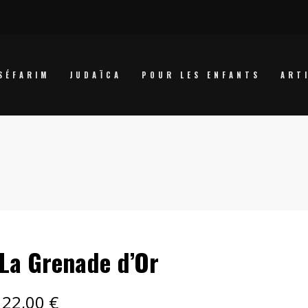
SÉFARIM
JUDAÏCA
POUR LES ENFANTS
ART
La Grenade d’Or
22,00
€