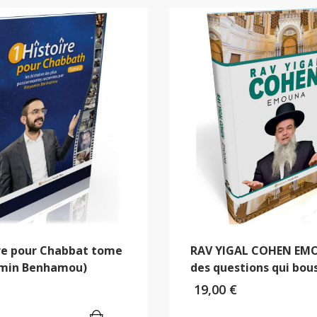
ire pour Chabbat tome
RAV YIGAL COHEN EM
amin Benhamou)
des questions qui bou
19,00
€