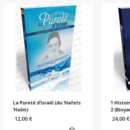
La Pureté d’Israël (du ‘Hafets
1 Histo
‘Haïm)
2 (Biny
12,00
€
24,00
€