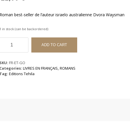
Roman best-seller de l’auteur israelo australienne Dvora Waysman
1 in stock (can be backordered)
La
Grenade
ADD TO CART
d'Or
quantity
SKU:
FR-ET-GO
Categories:
LIVRES EN FRANÇAIS
,
ROMANS
Tag:
Editions Tehila