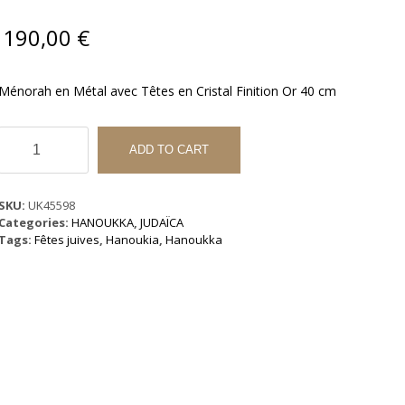
190,00
€
Ménorah en Métal avec Têtes en Cristal Finition Or 40 cm
Ménorah
en
ADD TO CART
Métal
avec
Têtes
SKU:
UK45598
en
Categories:
HANOUKKA
,
JUDAÏCA
Cristal
Tags:
Fêtes juives
,
Hanoukia
,
Hanoukka
Finition
Or
40
cm
quantity