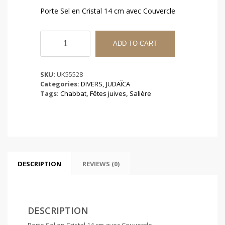
Porte Sel en Cristal 14 cm avec Couvercle
Porte
Sel
ADD TO CART
en
Cristal
14
SKU:
UK55528
cm
Categories:
DIVERS
,
JUDAÏCA
avec
Tags:
Chabbat
,
Fêtes juives
,
Salière
Couvercle
quantity
DESCRIPTION
REVIEWS (0)
DESCRIPTION