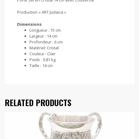
Porte Sel en Cristal 14 cm avec Couvercle
Production « ART Judaica »
Dimensions
Longueur :
15 cm
Largeur :
14 cm
Profondeur :
6 cm
Matériel:
Cristal
Couleur :
Clair
Poids :
0,81 kg
Taille :
14 cm
RELATED PRODUCTS